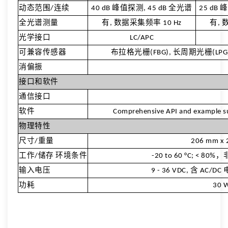
动态范围/连续
40 dB 峰值探测, 45 dB 全光谱
25 dB 
全光谱测量
有, 数据采集频率 10 Hz
有, 
光学接口
LC/APC
可兼容传感器
布拉格光栅(FBG), 长周期光栅(LPG)
消偏振
接口和软件
通信接口
软件
Comprehensive API and example s
物理特性
尺寸/重量
206 mm x 
工作/储存 环境条件
-20 to 60 °C; < 80
输入电压
9 - 36 VDC, 含 AC/D
功耗
30 