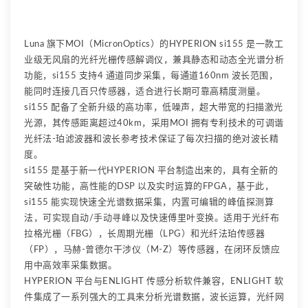
Luna 旗下MOI（MicronOptics）的HYPERION si155 是一款工
业级无风扇的光纤光栅传感解调仪，兼具静态和动态全光谱分析
功能，si155 支持4 通道同步采集，每通道160nm 波长范围，
能同时连接几百只传感器，适合进行长期可靠高精度测量。
si155 配备了全新升级的高功率，低噪声，超大带宽的扫描激光
光源，其传感距离超过40km，采用MOI 拥有专利技术的可调谐
光纤法-珀滤波器和波长参考技术保证了每次扫描的绝对波长精
度。
si155 是基于新一代HYPERION 平台制造出来的，具有全新的
突破性功能，高性能的DSP 以及实时运算的FPGA，基于此，
si155 能实现快速全光谱数据采集，内置可编辑的峰值探测算
法，可实现自动/手动寻峰以及快速傅里叶变换。适用于光纤布
拉格光栅（FBG），长周期光栅（LPG）和光纤法珀传感器
（FP），马赫-曾德尔干涉仪（M-Z）等传感器，在闭环反馈应
用中高效率采集数据。
HYPERION 平台与ENLIGHT 传感分析软件兼容，ENLIGHT 软
件集成了一系列强大的工具来分析光谱数据，波长运算，光纤网