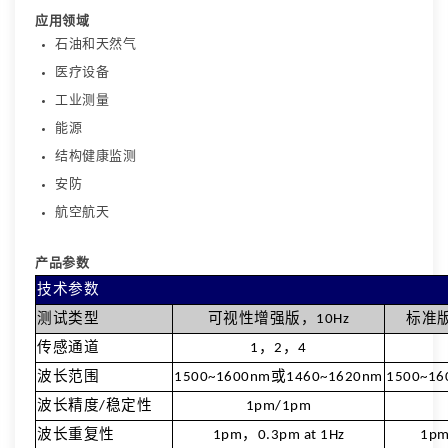
应用领域
石油和天然气
医疗设备
工业测量
能源
结构健康监测
安防
航空航天
产品参数
技术参数
测试类型
可视性增强版，10Hz
标准版
传感通道
1，2，4
波长范围
1500~1600nm或1460~1620nm
1500~1
波长精度/稳定性
1pm/1pm
波长重复性
1pm，0.3pm at 1Hz
1pm