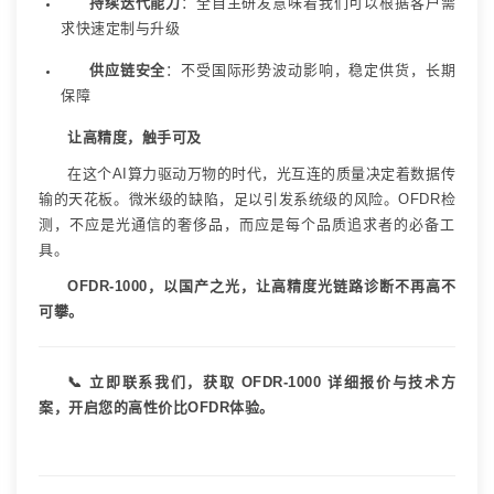
持续迭代能力
：全自主研发意味着我们可以根据客户需
求快速定制与升级
供应链安全
：不受国际形势波动影响，稳定供货，长期
保障
让高精度，触手可及
在这个
AI
算力驱动万物的时代，光互连的质量决定着数据传
输的天花板。微米级的缺陷，足以引发系统级的风险。
OFDR
检
测，不应是光通信的奢侈品，而应是每个品质追求者的必备工
具。
OFDR-1000
，以国产之光，让高精度光链路诊断不再高不
可攀。
📞
立即联系我们，获取
OFDR-1000
详细报价与技术方
案，开启您的高性价比
OFDR
体验。