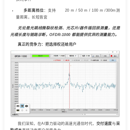
多距离档位
：支持
20 m / 50 m / 100 m /300m
测
量距离，长短皆宜
无论是光跳线微裂纹检测、光芯片
/
器件插回损测量，还是
光缆长度与链路诊断，
OFDR-1000
都能提供优异的测量能力。
真正的竞争力：把选择权还给用户
我们深知，在
AI
算力驱动的高速光通信时代，
交付速度
与
采