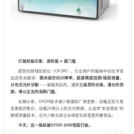
打破刻板印象：高性能
≠
高门槛
提到光频域反射仪（
OFDR
），行业用户的脑海中往往浮现
出这些关键词：
微米级空间分辨率、超高精度回损
/
插损测量、
分布式光纤诊断
——
紧随其后的，通常是
高昂的价格、漫长的货
期、难以企及的采购门槛
。
长期以来，
OFDR
技术被少数国际厂商垄断，动辄近百万甚
至更高的售价、动辄
20
周以上的交付周期，让这项
“
本该普及
”
的
精密测量技术，沦为少数头部企业研发实验室里的奢侈品。
今天，这一格局被
OFDR-1000
彻底打破。