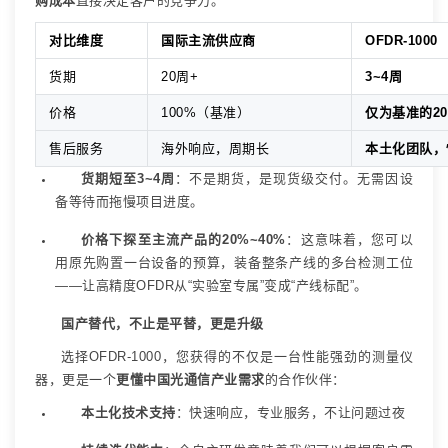
购成本
直接决定客户的竞争力。
对比维度
国际主流供应商
OFDR-1000
货期
20
周
+
3~4
周
价格
100%
（基准）
仅为基准的
2
售后服务
海外响应，周期长
本土化团队，
货期短至
3~4
周
：不是期货，是现货级交付。无需因设
备等待而拖慢项目进度。
价格下探至主流产品的
20%~40%
：这意味着，您可以
用原先购置一台设备的预算，装备整条产线的多台检测工位
——
让高精度
OFDR
从
“
实验室专属
”
变成
“
产线标配
”
。
国产替代，不止是平替，更是升级
选择
OFDR-1000
，您获得的不仅是一台性能强劲的测量仪
器，更是一个
更懂中国光通信产业需求
的合作伙伴：
本土化技术支持
：快速响应，专业服务，不让问题过夜