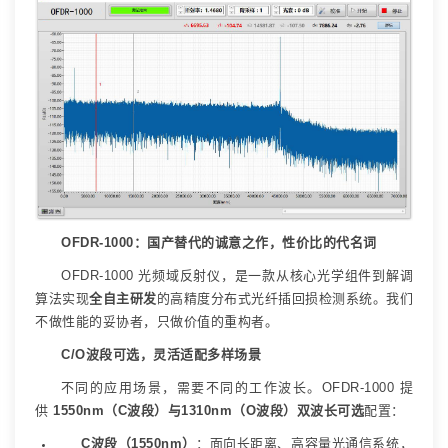
OFDR-1000
：国产替代的诚意之作，性价比的代名词
OFDR-1000
光频域反射仪，是一款从核心光学组件到解调
算法实现
全自主研发
的高精度分布式光纤插回损检测系统。我们
不做性能的妥协者，只做价值的重构者。
C/O
波段可选，灵活适配多样场景
不同的应用场景，需要不同的工作波长。
OFDR-1000
提
供
1550nm
（
C
波段）与
1310nm
（
O
波段）双波长可选
配置：
C
波段（
1550nm
）
：面向长距离、高容量光通信系统，