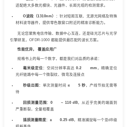
适配绝大多数光模块、光器件、长距光缆的检测需求。
O
波段（
1310nm
）
：针对短距互联、无源光网络及特殊
材料波导器件，提供零色散窗口附近的精准诊断能力。
无论您聚焦电信传输、数据中心互连，还是硅光芯片与光学
引擎研发，
OFDR-1000
都能提供最匹配的波长方案。
性能优异，
覆盖应用广
规格书上的每一个数字，都是我们对品质的承诺：
毫米级定位
：空间分辨率高达
0.2 mm
，精确定位
光纤链路中每一个微裂纹、微弯及连接点
秒级出图
：单次测量时间
≤ 5
秒
，产线节拍无需等
待
回损测量范围
：
0 ~ 110 dB
，从近乎完美的端面到
严重断裂，全量程覆盖
插损测量精度
：
± 0.25 dB
，精准捕捉每一个亚
dB
级
损耗事件